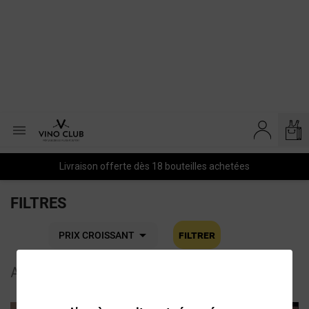

Livraison offerte dès 18 bouteilles achetées
FILTRES

Filtrer
PRIX CROISSANT
Affichage 13-15 de 15 article(s)