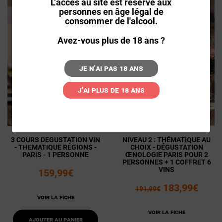
L’accès au site est réservé aux
personnes en âge légal de
consommer de l'alcool.
Avez-vous plus de 18 ans ?
Je n'ai pas 18 ans
J'ai plus de 18 ans
3 COURS DEGUSTATION VIN
NIVEAU 2 : THÉMATIQUE AU
- THEMATIQUE RÉGIONS -
CHOIX - DÉGUSTATION
PARIS - 1 PERSONNE
ŒNOLOGIE PARIS POUR 2
PERSONNES + 1 COFFRET 6
VINS
159,99€
183,99€
191,99€
Voir la fiche
Voir la fiche
Ajouter au panier