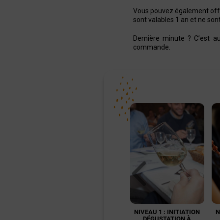
Vous pouvez également offr
sont valables 1 an et ne son
Dernière minute ? C’est a
commande.
NIVEAU 1 : INITIATION
N
DÉGUSTATION À