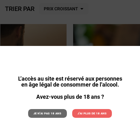
TRIER PAR

PRIX CROISSANT
L’accès au site est réservé aux personnes
en âge légal de consommer de l'alcool.
Avez-vous plus de 18 ans ?
Je n'ai pas 18 ans
J'ai plus de 18 ans
DÉGUSTATION OENOLOGIQUE POUR 1
FORMULE ACCORDS METS / VINS -
PERSONNE - STRASBOURG
BORDEAUX - 1 PERSONNE
36,00€
Pour 1 personne à Strasbourg