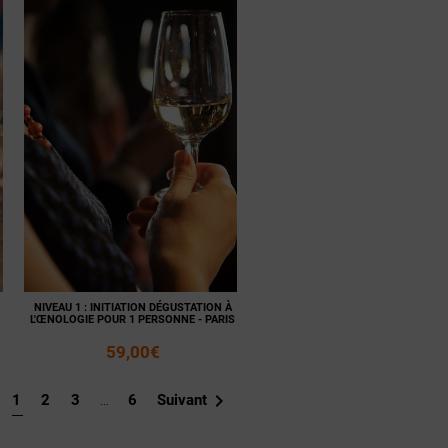
Voir la
Ajouter
fiche
au panier
NIVEAU 1 : INITIATION DÉGUSTATION À
L'ŒNOLOGIE POUR 1 PERSONNE - PARIS
59,00€

1
2
3
6
Suivant
…
Voir la
Ajouter
fiche
au panier