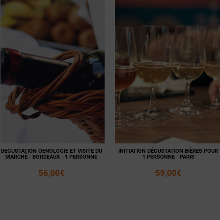
Voir la
Ajouter
fiche
au panier
Voir la
Ajouter
fiche
au panier
DEGUSTATION OENOLOGIE ET VISITE DU
INITIATION DÉGUSTATION BIÈRES POUR
MARCHÉ - BORDEAUX - 1 PERSONNE
1 PERSONNE - PARIS
56,00€
59,00€
Voir la
Ajouter
Voir la
Ajouter
fiche
au panier
fiche
au panier