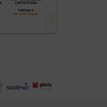
S
L’ARTISTE 2024
PERSONNE - NANTES
PERSONNE
9,46€ par 6
45,00€
39,0
Ou 12,60€ à l'unité