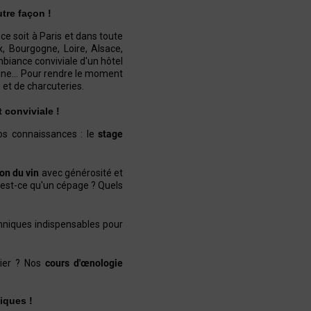
tre façon !
e soit à Paris et dans toute
, Bourgogne, Loire, Alsace,
mbiance conviviale d'un hôtel
aine… Pour rendre le moment
et de charcuteries.
t conviviale !
os connaissances : le
stage
on du vin
avec générosité et
'est-ce qu'un cépage ? Quels
echniques indispensables pour
ier ? Nos
cours d'œnologie
iques !