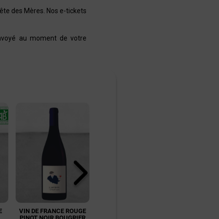
Fête des Mères. Nos e-tickets
 envoyé au moment de votre
E
VIN DE FRANCE ROUGE
DÉGUSTATION
DÉGUST
PINOT NOIR BOUGRIER
ŒNOLOGIQUE POUR 1
OENOLOGIQU