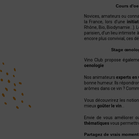
Cours d'oe
Novices, amateurs ou connai
la France, lors d’une
initia
Rhône, Bio, Biodynamie…). L
parisien
,
d’un lieu intimiste
encore plus convivial, ces 
Stage œnologi
Vino Club propose égaleme
oenologie
Nos animateurs
experts en 
bonne humeur. Ils répondron
arômes dans ce vin ? Comme
Vous découvrirez les notions
mieux
goûter le vin
…
Envie de vous améliorer ou
thématiques
vous permettro
Partagez de vrais moment