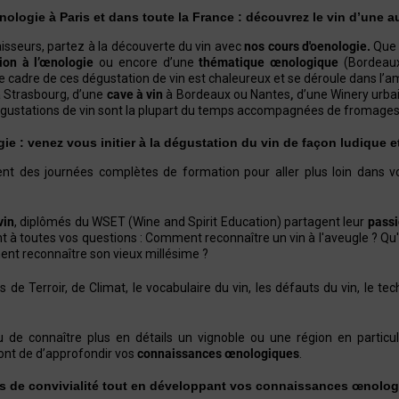
nologie à Paris et dans toute la France : découvrez le vin d’une au
sseurs, partez à la découverte du vin avec
nos cours d'oenologie.
Que c
tion à l’œnologie
ou encore d’une
thématique œnologique
(Bordeaux
e cadre de ces
dégustation de vin est chaleureux et se déroule dans l’a
 à Strasbourg, d’une
cave à vin
à Bordeaux ou Nantes
,
d’une Winery urb
dégustations de vin sont la plupart du temps accompagnées de fromages 
e : venez vous initier à la dégustation du vin de façon ludique e
nt des journées complètes de formation pour aller plus loin dans v
vin
, diplômés du WSET (Wine and Spirit Education) partagent leur
passi
t à toutes vos questions : Comment reconnaître un vin à l'aveugle ? Qu
nt reconnaître son vieux millésime ?
 de Terroir, de Climat, le vocabulaire du vin, les défauts du vin, le t
 de connaître plus en détails un vignoble ou une région en particul
nt de d’approfondir vos
connaissances œnologiques
.
s de convivialité tout en développant vos connaissances œnolog