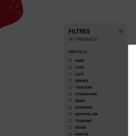
FILTRES
(61 PRODUITS)
PAR VILLE
PARIS
LYON
LILLE
RENNES
TOULOUSE
STRASBOURG
REIMS
BORDEAUX
MONTPELLIER
TOURAINE
ROUEN
NANTES