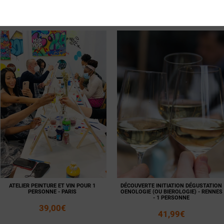
35,00€
Voir la
Ajouter
fiche
au panier
Voir la
Ajouter
fiche
au panier
ATELIER PEINTURE ET VIN POUR 1
DÉCOUVERTE INITIATION DÉGUSTATION
PERSONNE - PARIS
OENOLOGIE (OU BIEROLOGIE) - RENNES
- 1 PERSONNE
39,00€
41,99€