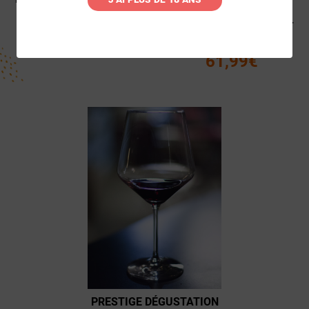
1 PERSONNE
RHUMOLOGIE OU
BIEROLOGIE) - RENNES -
1 PERSONNE
41,99€
61,99€
PRESTIGE DÉGUSTATION