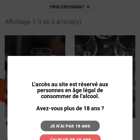

PRIX CROISSANT
Affichage 1-3 de 3 article(s)
L’accès au site est réservé aux
personnes en âge légal de
consommer de l'alcool.
Avez-vous plus de 18 ans ?
DÉCOUVERTE INITIATION
SENSATION
Je n'ai pas 18 ans
DÉGUSTATION
DÉGUSTATION
OENOLOGIE (OU
OENOLOGIE
J'ai plus de 18 ans
BIEROLOGIE) - RENNES -
(WHISKOLOGIE,