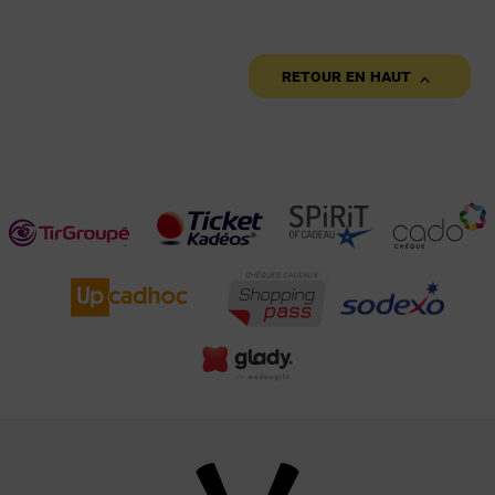

Retour en haut