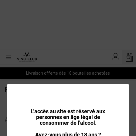

Livraison offerte dès 18 bouteilles achetées
FILTRE

Filtrer
PRIX CROISSANT
L’accès au site est réservé aux
personnes en âge légal de
Affichage 1-1 de 1 article(s)
consommer de l'alcool.
Avez-vous plus de 18 ans ?