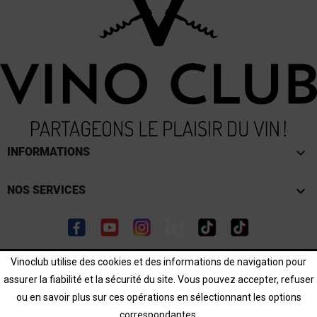
keyboard_arrow_down
INFORMATIONS

NOS SERVICES
Facebook
YouTube
Instagram
LinkedIn
TikTok
TikTok
Vinoclub utilise des cookies et des informations de navigation pour
L'abus d'alcool est dangereux pour la santé. Consommer
assurer la fiabilité et la sécurité du site. Vous pouvez accepter, refuser
avec modération.
ou en savoir plus sur ces opérations en sélectionnant les options
correspondantes.