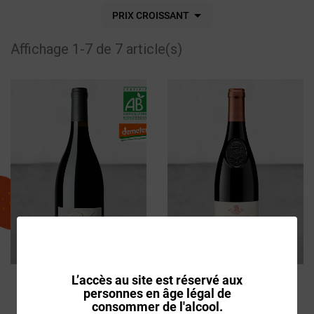

PRIX CROISSANT
Affichage 1-7 de 7 article(s)
VIN COSTIÈRES DE
VIN COTES DU RHONE
L’accès au site est réservé aux
NIMES CHÂTEAU
ROUGE MAISON DELAS
personnes en âge légal de
VESSIÈRE 2024
"SAINT ESPRIT" 2024
consommer de l'alcool.