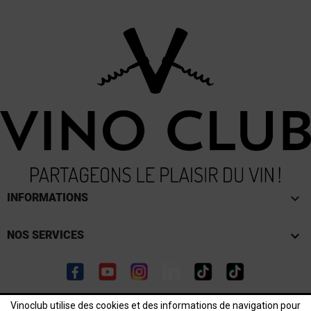
keyboard_arrow_down
INFORMATIONS

NOS SERVICES
Facebook
YouTube
Instagram
LinkedIn
TikTok
TikTok
Vinoclub utilise des cookies et des informations de navigation pour