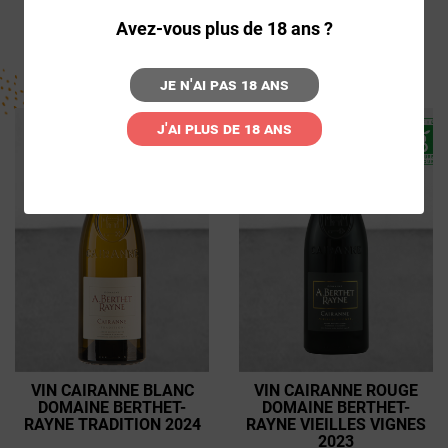
10,96€ par 6
11,95€ par 6
Avez-vous plus de 18 ans ?
Ou 14,60€ à l'unité
Ou 15,93€ à l'unité
Je n'ai pas 18 ans
J'ai plus de 18 ans
VIN CAIRANNE BLANC
VIN CAIRANNE ROUGE
DOMAINE BERTHET-
DOMAINE BERTHET-
RAYNE TRADITION 2024
RAYNE VIEILLES VIGNES
2023