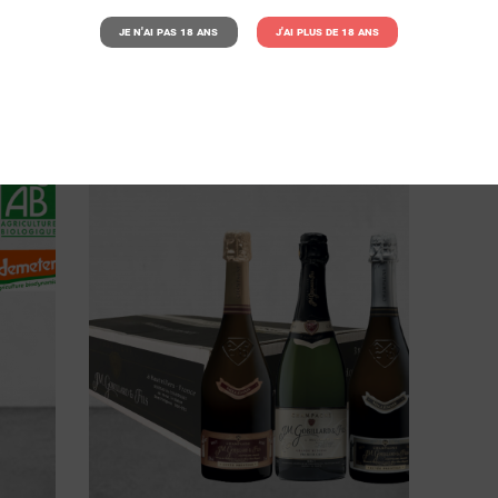
Je n'ai pas 18 ans
J'ai plus de 18 ans

NT