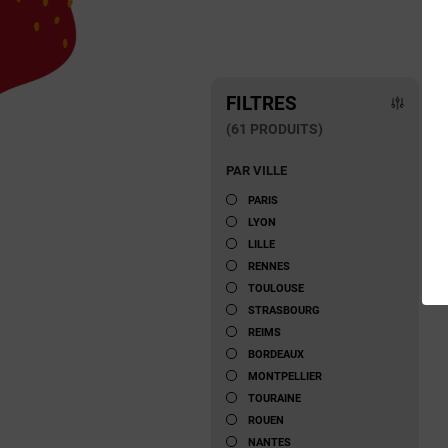
FILTRES
(61 PRODUITS)
PAR VILLE
PARIS
LYON
LILLE
RENNES
TOULOUSE
STRASBOURG
REIMS
BORDEAUX
MONTPELLIER
TOURAINE
ROUEN
NANTES