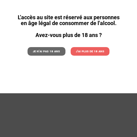
Aucun produit disponible pour le moment
L’accès au site est réservé aux personnes
en âge légal de consommer de l'alcool.
Restez à l'écoute ! D'autres produits seront affichés ici au f
ajoutés.
Avez-vous plus de 18 ans ?
search
shopping_cart
Panier
(0)
Je n'ai pas 18 ans
J'ai plus de 18 ans

Mon compte