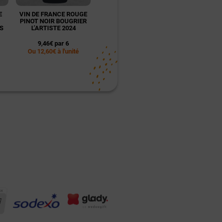
E
VIN DE FRANCE ROUGE
DÉGUSTATION
DÉGUST
PINOT NOIR BOUGRIER
ŒNOLOGIQUE POUR 1
OENOLOGIQU
S
L’ARTISTE 2024
PERSONNE - NANTES
PERSONNE
9,46€ par 6
45,00€
39,0
Ou 12,60€ à l'unité