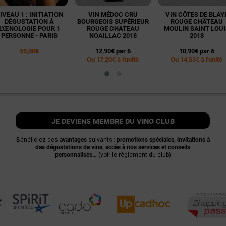
IVEAU 1 : INITIATION
VIN MÉDOC CRU
VIN CÔTES DE BLAY
DÉGUSTATION À
BOURGEOIS SUPÉRIEUR
ROUGE CHÂTEAU
L'ŒNOLOGIE POUR 1
ROUGE CHATEAU
MOULIN SAINT LOUI
PERSONNE - PARIS
NOAILLAC 2018
2018
59,00€
12,90€ par 6
10,90€ par 6
Ou 17,20€ à l'unité
Ou 14,53€ à l'unité
je deviens membre du vino club
Bénéficiez des
avantages
suivants :
promotions spéciales, invitations à
des dégustations de vins, accès à nos services et conseils
personnalisés…
(voir le règlement du club)