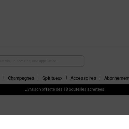
Champagnes
Spiritueux
Accessoires
Abonnemen
Livraison offerte dès 18 bouteilles achetées
NICE