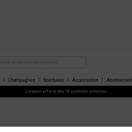
Champagnes
Spiritueux
Accessoires
Abonnemen
Livraison offerte dès 18 bouteilles achetées