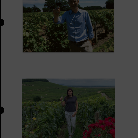
E DERRIÈRE VINO CLUB ?
choses, nous sélectionnons les meilleurs vins. Notre créativité
 dénicher les meilleures bouteilles, au meilleur prix et ce pour
ouvertes, nos vins surprises, nos bons plans et ces bons moment
500 crus pour ne retenir que des vins exceptionnels et nous as