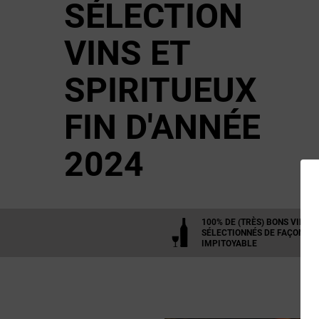
SÉLECTION
VINS ET
SPIRITUEUX
FIN D'ANNÉE
2024