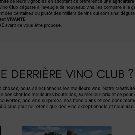
N D'ÊTRE
onnés
qui sélectionne uniquement des vins, des champagnes et des
ables. Notre gamme est diversifiée et couvre presque toute la Fran
tre amis, un bon repas de famille ou une grande occasion
. Les vins
 rapport qualité / prix / plaisir
de chaque appellation, issu des propri
nnité
de leurs vignobles en adoptant de préférence une
agricultur
ino Club déguste à l’aveugle de nouveaux vins, les compare à la g
 des centaines ou plutôt des milliers de vins qui sont ainsi dégust
 est
VIVANTE
.
VÉ
avant de vous être proposé.