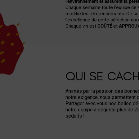
NOTRE RAISO
Vino Club est une équipe de
passi
plaisir
et qui sont aussi éco-respons
pour chaque occasion :
un apéro en
autre un point commun :
le meilleur
l’environnement et assurent la pére
Chaque semaine toute l’équipe de V
modifie les référencements. Ce sont
l’excellence de cette sélection qui
Chaque vin est
GOÛTÉ
et
APPROU