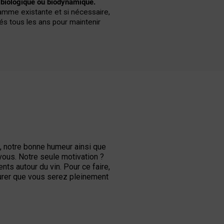
 spiritueux
porteurs d’émotions, de
ce et le meilleur de l’étranger.
 et champagnes sélectionnés ont un
étés familiales qui
respectent
e biologique ou biodynamique.
amme existante et si nécessaire,
és tous les ans pour maintenir