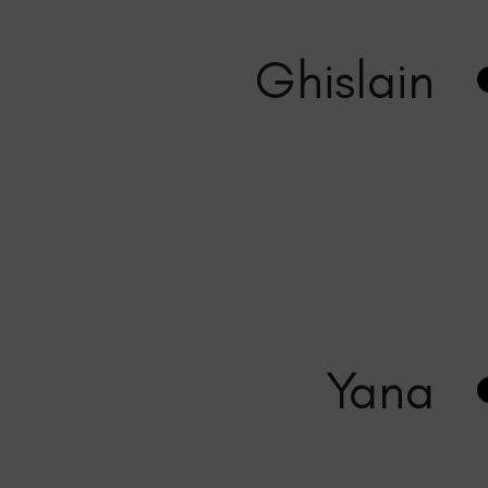
QUI SE CACH
Animés par la passion des bonnes 
notre exigence, nous permettent de
Partager avec vous nos belles déc
notre équipe a dégusté plus de 2
séduits !
Ghislain