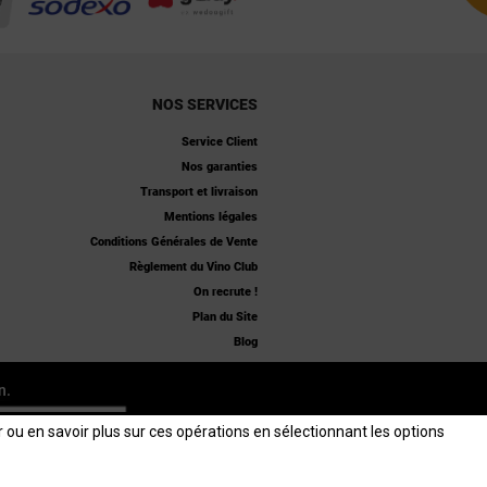
NOS SERVICES
Service Client
Nos garanties
Transport et livraison
Mentions légales
Conditions Générales de Vente
Règlement du Vino Club
On recrute !
Plan du Site
Blog
n.
er ou en savoir plus sur ces opérations en sélectionnant les options