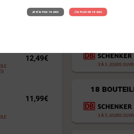
Je n'ai pas 18 ans
J'ai plus de 18 ans
OUTEILLES
12 À 18 
12,49€
3 À 5 JOURS OUV
CILE
ÉS
18 BOUTEIL
11,99€
3 À 5 JOURS OUV
CILE