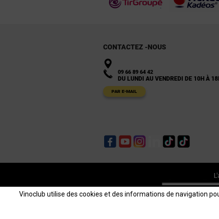
CONTACTEZ -NOUS
09 66 89 64 42
DU LUNDI AU VENDREDI DE 10H À 18
PAR E-MAIL
Facebook
YouTube
Instagram
LinkedIn
TikTok
TikTok
L
Vinoclub utilise des cookies et des informations de navigation pour