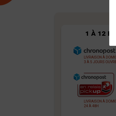
1 À 12 B
LIVRAISON À DOMI
3 À 5 JOURS OUVR
LIVRAISON À DOMI
24 À 48H