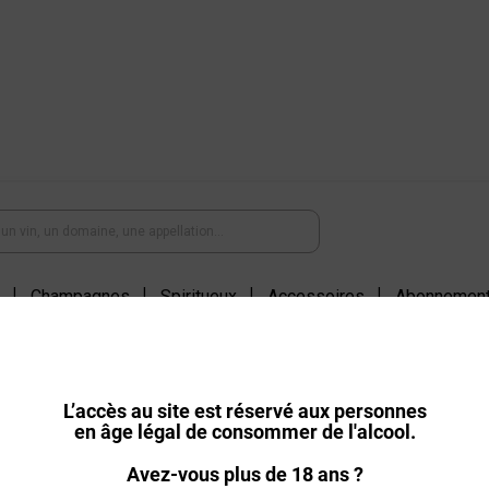
Champagnes
Spiritueux
Accessoires
Abonnemen
Livraison offerte dès 18 bouteilles achetées
L’accès au site est réservé aux personnes
en âge légal de consommer de l'alcool.
TRANSPORT ET LIVRAISON
Avez-vous plus de 18 ans ?