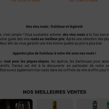
Ou 10,53€ à l'unité
Ou 15,98€ à l'unité
Voir la
Ajouter
Voir la
Ajouter
fiche
au panier
fiche
au panier
Nos vins rosés : fraîcheur et légèreté
e
, c’est simple ! Vous souhaitez acheter
des
vins rosés
à la fois bon et
notre guide des vins
rosés au meilleur prix
. Après une sélection des pl
leur afin de vous garantir une très bonne qualité au prix le plus bas.
Apportez plus de fraîcheur à votre été avec nos rosés !
eur
rosé pour les piques-niques
, les apéros, les barbecues pour acc
ritifs. Partez cet été à la découverte en particulier de notre 
! Retrouvez également nos rosés dans les
coffrets de vins
à offrir pour 
NOS MEILLEURES VENTES