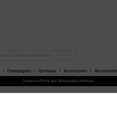
Champagnes
Spiritueux
Accessoires
Abonnemen
Livraison offerte dès 18 bouteilles achetées
LES ROSÉS