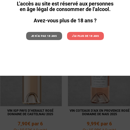
L’accès au site est réservé aux personnes
TRIER PAR

PRIX CROISSANT
en âge légal de consommer de l'alcool.
Avez-vous plus de 18 ans ?
Je n'ai pas 18 ans
J'ai plus de 18 ans
VIN IGP PAYS D’HERAULT ROSÉ
VIN COTEAUX D’AIX EN PROVENCE ROSÉ
DOMAINE DE CASTELNAU 2025
DOMAINE DE NAIS 2025
7,90€ par 6
9,99€ par 6