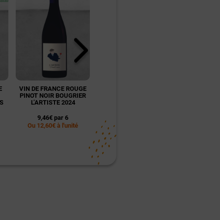
E
VIN DE FRANCE ROUGE
DÉGUSTATION
DÉGUST
PINOT NOIR BOUGRIER
ŒNOLOGIQUE POUR 1
OENOLOGIQU
S
L’ARTISTE 2024
PERSONNE - NANTES
PERSONNE
9,46€ par 6
45,00€
39,0
Ou 12,60€ à l'unité