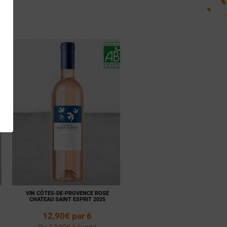
VIN CÔTES-DE-PROVENCE ROSE
CHATEAU SAINT ESPRIT 2025
12,90€ par 6