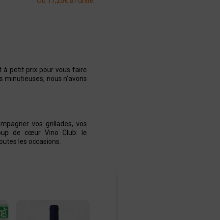
Ou 17,20€ à l'unité
Voir la
Ajouter
fiche
au panier
 à petit prix pour vous faire
us minutieuses, nous n’avons
ompagner vos grillades, vos
coup de cœur Vino Club: le
toutes les occasions.