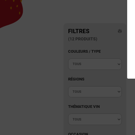
FILTRES
(12 PRODUITS)
COULEURS / TYPE
RÉGIONS
THÉMATIQUE VIN
OCCASION