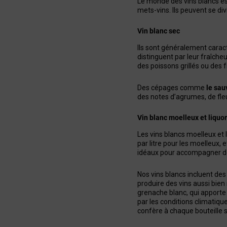
Le monde des vins blancs est
mets-vins. Ils peuvent se di
Vin blanc sec
Ils sont généralement caract
distinguent par leur fraîche
des poissons grillés ou des f
Des cépages comme
le sau
des notes d’agrumes, de fle
Vin blanc moelleux et liquo
Les vins blancs moelleux et 
par litre pour les moelleux, 
idéaux pour accompagner des
Nos vins blancs incluent des
produire des vins aussi bien 
grenache blanc, qui apporte d
par les conditions climatique
confère à chaque bouteille 