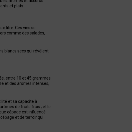
iques, arômes et accords
ents et plats.
r litre. Ces vins se
légers comme des salades,
ns blancs secs qui révèlent
evée, entre 10 et 45 grammes
euse et des arômes intenses,
lité et sa capacité à
rômes de fruits frais ; et le
haque cépage est influencé
 cépage et de terroir qui