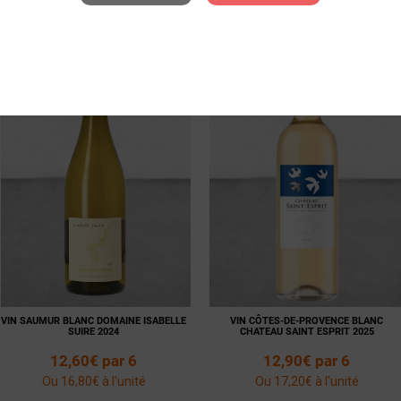
Ou 11,33€ à l'unité
Ou 11,47€ à l'unité
Voir la
Ajouter
Voir la
Ajouter
fiche
au panier
fiche
au panier
VIN SAUMUR BLANC DOMAINE ISABELLE
VIN CÔTES-DE-PROVENCE BLANC
SUIRE 2024
CHATEAU SAINT ESPRIT 2025
12,60€ par 6
12,90€ par 6
Ou 16,80€ à l'unité
Ou 17,20€ à l'unité