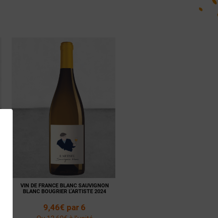
VIN DE FRANCE BLANC SAUVIGNON
BLANC BOUGRIER L’ARTISTE 2024
9,46€ par 6