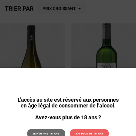
TRIER PAR

PRIX CROISSANT
L’accès au site est réservé aux personnes
en âge légal de consommer de l'alcool.
VIN IGP PAYS D’OC BLANC DOMAINE DE
VIN ENTRE 2 MERS - CHÂTEAU DULAS LA
Avez-vous plus de 18 ans ?
CASTELNAU VIOGNIER L’ILE 2025
GRAVIÈRE 2024
8,50€ par 6
8,60€ par 6
Je n'ai pas 18 ans
J'ai plus de 18 ans