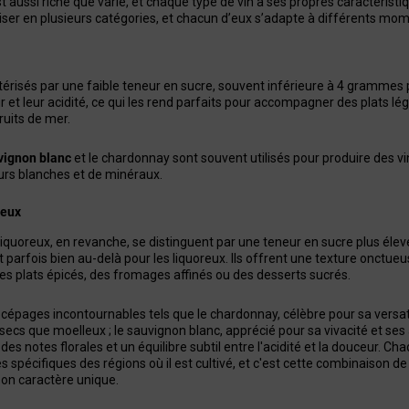
 aussi riche que varié, et chaque type de vin a ses propres caractérist
viser en plusieurs catégories, et chacun d’eux s’adapte à différents mom
érisés par une faible teneur en sucre, souvent inférieure à 4 grammes pa
ur et leur acidité, ce qui les rend parfaits pour accompagner des plats 
ruits de mer.
vignon blanc
et le chardonnay sont souvent utilisés pour produire des vi
urs blanches et de minéraux.
reux
liquoreux, en revanche, se distinguent par une teneur en sucre plus él
et parfois bien au-delà pour les liquoreux. Ils offrent une texture onctu
 plats épicés, des fromages affinés ou des desserts sucrés.
 cépages incontournables tels que le chardonnay, célèbre pour sa versati
secs que moelleux ; le sauvignon blanc, apprécié pour sa vivacité et ses a
es notes florales et un équilibre subtil entre l'acidité et la douceur. C
s spécifiques des régions où il est cultivé, et c'est cette combinaison de
son caractère unique.