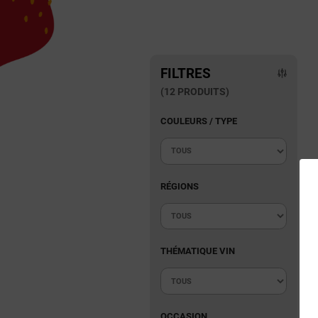
FILTRES
(12 PRODUITS)
COULEURS / TYPE
RÉGIONS
THÉMATIQUE VIN
OCCASION