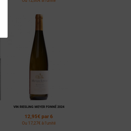
Ou 12,60€ à l'unité
Voir la
Ajouter
fiche
au panier
VIN RIESLING MEYER FONNÉ 2024
12,95€ par 6
Ou 17,27€ à l'unité