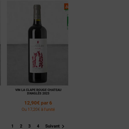
Voir la
Ajouter
fiche
au panier
VIN LA CLAPE ROUGE CHATEAU
D'ANGLÈS 2023
12,90€ par 6
Ou 17,20€ à l'unité

1
2
3
4
Suivant