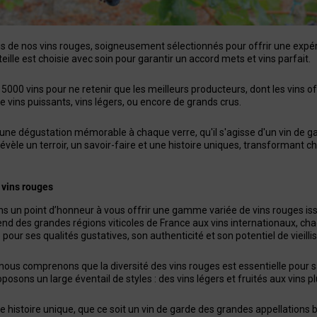
s de nos vins rouges, soigneusement sélectionnés pour offrir une expér
ille est choisie avec soin pour garantir un accord mets et vins parfait.
000 vins pour ne retenir que les meilleurs producteurs, dont les vins of
de vins puissants, vins légers, ou encore de grands crus.
e dégustation mémorable à chaque verre, qu'il s'agisse d'un vin de gard
évèle un terroir, un savoir-faire et une histoire uniques, transformant 
 vins rouges
s un point d’honneur à vous offrir une gamme variée de vins rouges issu
end des grandes régions viticoles de France aux vins internationaux, ch
our ses qualités gustatives, son authenticité et son potentiel de vieill
nous comprenons que la diversité des vins rouges est essentielle pour sa
osons un large éventail de styles : des vins légers et fruités aux vins p
 histoire unique, que ce soit un vin de garde des grandes appellations b