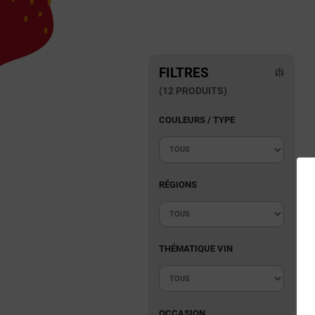
FILTRES
(12 PRODUITS)
COULEURS / TYPE
RÉGIONS
THÉMATIQUE VIN
OCCASION