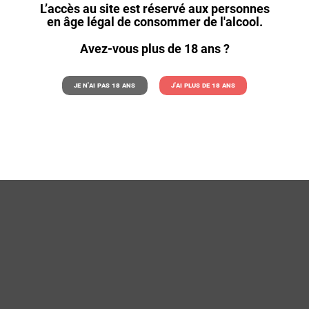
L’accès au site est réservé aux personnes
en âge légal de consommer de l'alcool.
Aucun produit disponible pour le moment
Avez-vous plus de 18 ans ?
Restez à l'écoute ! D'autres produits seront affichés ici au f
ajoutés.
search
Je n'ai pas 18 ans
J'ai plus de 18 ans
shopping_cart
Panier
(0)

Mon compte