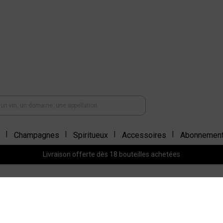
Champagnes
Spiritueux
Accessoires
Abonnemen
Livraison offerte dès 18 bouteilles achetées
VINS DU MONDE