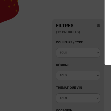
FILTRES
(12 PRODUITS)
COULEURS / TYPE
RÉGIONS
THÉMATIQUE VIN
OCCASION