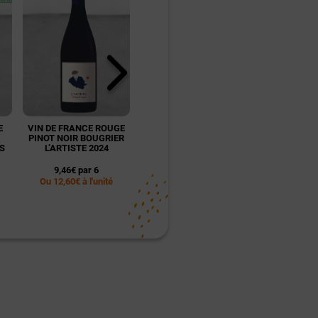
E
VIN DE FRANCE ROUGE
DÉGUSTATION
DÉGUST
PINOT NOIR BOUGRIER
ŒNOLOGIQUE POUR 1
OENOLOGIQU
S
L’ARTISTE 2024
PERSONNE - NANTES
PERSONNE
9,46€ par 6
45,00€
39,0
Ou 12,60€ à l'unité