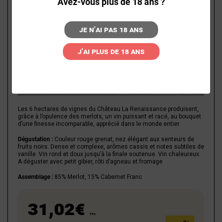
Avez-vous plus de 18 ans ?
Je n'ai pas 18 ans
J'ai plus de 18 ans
Les 6 hectares de vignes du Château La Renaissance produisent,
grâce à l’opulence des merlots, un vin puissant et racé, au bouquet
d’une finesse incomparable, apprécié dans le monde entier.
Dégustation :
Couleur rouge grenat, nez élégant aux senteurs de
fruits noirs. Dense et complexe, arômes cassis et notes subtiles de
vanille. Vin rond et doux jusqu’à la finale soutenue. Vin chaleureux.
A déguster avec petit gibier, rôti d’agneau et fromage
Assemblage :
85% Merlot, 15% Cabernet Franc
31,02€
TTC