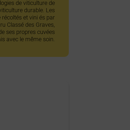
ogies de viticulture de
iticulture durable. Les
 récoltés et vini és par
ru Classé des Graves,
e ses propres cuvées
is avec le même soin.