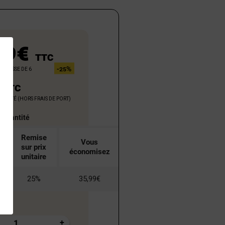
99€
TTC
 caisse de 6
-25%
€
TTC
'unité (hors frais de port)
a quantité
Remise
Vous
sur prix
économisez
unitaire
25%
35,99€