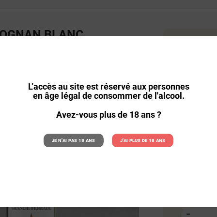
EOGNAN BLANC
17,
RANDE FERRADE 2022
la bouteille par
23,99
L’accès au site est réservé aux personnes
la bouteille à l
en âge légal de consommer de l'alcool.
Remise sur l
Avez-vous plus de 18 ans ?
Quantité
Je n'ai pas 18 ans
J'ai plus de 18 ans
:
6
Quantité :