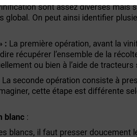
nification sont assez diverses mais 
global. On peut ainsi identifier plusi
» :
La première opération, avant la vini
dire récupérer l’ensemble de la récolte
llement ou bien à l’aide de tracteurs 
 La seconde opération consiste à press
aginer, cette étape est différente sel
n blanc
:
s blancs, il faut presser doucement l