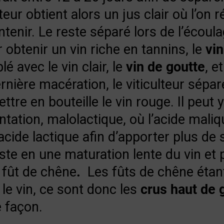
lteur obtient alors un jus clair où l’on r
tenir. Le reste séparé lors de l’écoul
 obtenir un vin riche en tannins, le
vi
é avec le vin clair, le
vin de goutte
, e
rnière macération, le viticulteur sépar
tre en bouteille le vin rouge. Il peut 
ation, malolactique, où l’acide maliq
cide lactique afin d’apporter plus de 
ste en une maturation lente du vin et p
 fût de chêne
.
Les fûts de chêne étan
 le vin, ce sont donc les
crus haut de
e façon.