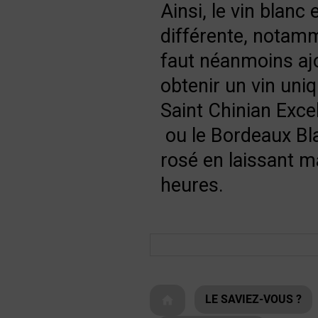
Ainsi, le vin blanc
différente, notamme
faut néanmoins ajo
obtenir un vin uni
Saint Chinian Exce
ou le
Bordeaux Bl
rosé
en laissant 
heures.
LE SAVIEZ-VOUS ?
home