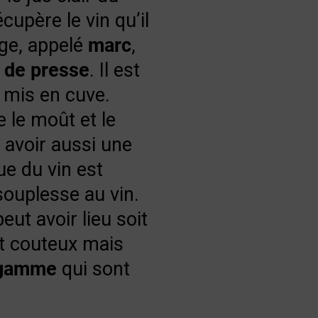
écupère le vin qu’il
age, appelé
marc
,
n de presse
. Il est
t mis en cuve.
e le moût et le
y avoir aussi une
ue du vin est
souplesse au vin.
eut avoir lieu soit
t couteux mais
 gamme
qui sont