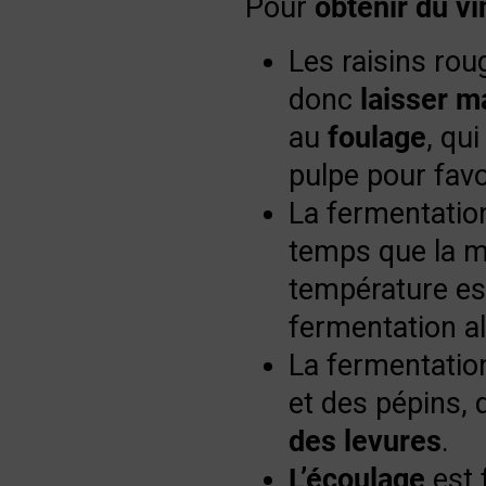
Pour
obtenir du
vi
Les raisins roug
donc
laisser
ma
au
foulage
, qui
pulpe pour favo
La fermentatio
temps que la ma
température est
fermentation al
La fermentation
et des pépins, q
des levures
.
L’écoulage
est f