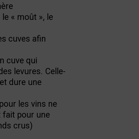
mère
le « moût », le
s cuves afin
en cuve qui
des levures. Celle-
 et dure une
pour les vins ne
t fait pour une
nds crus)