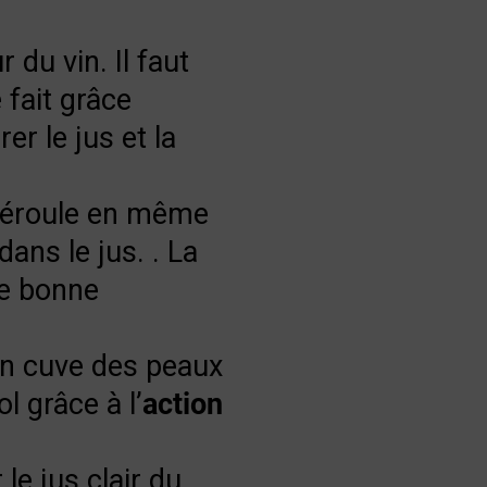
 du vin. Il faut
 fait grâce
rer le jus et la
 déroule en même
ans le jus. . La
ne bonne
en cuve des peaux
l grâce à l’
action
le jus clair du