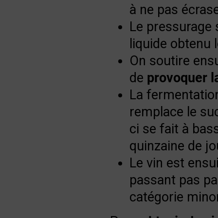
à ne pas écrase
Le pressurage s
liquide obtenu 
On soutire ensu
de
provoquer l
La fermentation
remplace le sucr
ci se fait à ba
quinzaine de jo
Le vin est ensu
passant pas par
catégorie minor