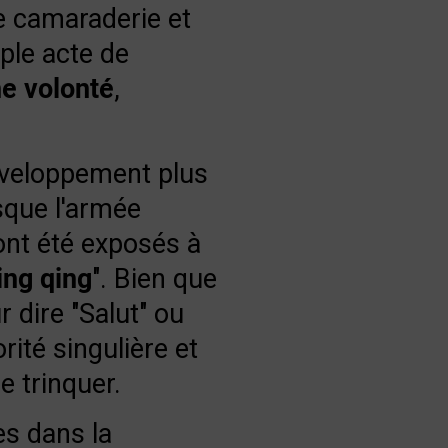
e camaraderie et
mple acte de
ne volonté
,
développement plus
rsque l'armée
 ont été exposés à
ing qing
". Bien que
 dire "Salut" ou
rité singulière et
e trinquer.
es dans la