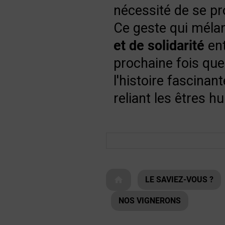
nécessité de se p
Ce geste qui méla
et de solidarité
ent
prochaine fois que
l'histoire fascinan
reliant les êtres h
LE SAVIEZ-VOUS ?
home
NOS VIGNERONS