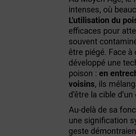
intenses, où beauc
L'utilisation du po
efficaces pour att
souvent contaminés
être piégé. Face à
développé une tech
poison :
en entrec
voisins
, ils mélan
d'être la cible d'
Au-delà de sa fonc
une signification 
geste démontraie