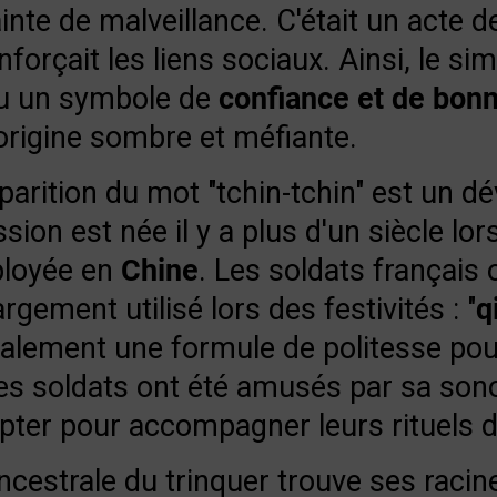
nte de malveillance. C'était un acte d
nforçait les liens sociaux. Ainsi, le si
nu un symbole de
confiance et de bon
origine sombre et méfiante.
parition du mot "tchin-tchin" est un 
ssion est née il y a plus d'un siècle lo
ployée en
Chine
. Les soldats français
rgement utilisé lors des festivités : "
q
palement une formule de politesse pour
les soldats ont été amusés par sa sono
opter pour accompagner leurs rituels d
 ancestrale du trinquer trouve ses racin