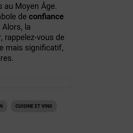
s au Moyen Âge.
mbole de
confiance
Alors, la
r, rappelez-vous de
 mais significatif,
ures.
IN
CUISINE ET VINS