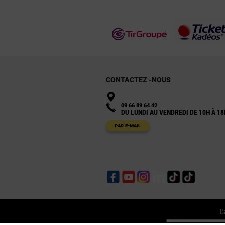
CONTACTEZ -NOUS
09 66 89 64 42
DU LUNDI AU VENDREDI DE 10H À 18
PAR E-MAIL
Facebook
YouTube
Instagram
LinkedIn
TikTok
TikTok
L