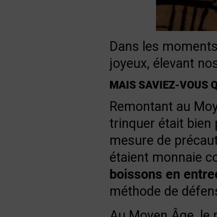
Dans les moments d
joyeux, élevant no
MAIS SAVIEZ-VOUS Q
Remontant au Moye
trinquer était bien
mesure de précaut
étaient monnaie co
boissons en entre
méthode de défense
Au Moyen Âge, le r