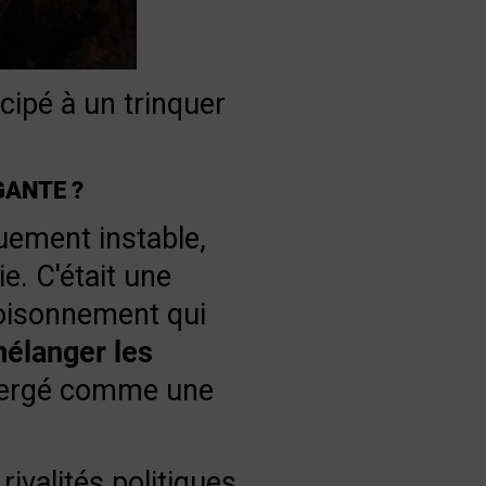
cipé à un trinquer
GANTE ?
uement instable,
e. C'était une
poisonnement qui
élanger les
ergé comme une
ivalités politiques