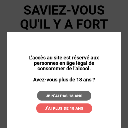
SAVIEZ-VOUS
QU'IL Y A FORT
FORT
LONGTEMPS, LE
L’accès au site est réservé aux
VIN ÉTAIT UTILISÉ
personnes en âge légal de
consommer de l'alcool.
COMME REMÈDE ?
Avez-vous plus de 18 ans ?
....
Je n'ai pas 18 ans
J'ai plus de 18 ans