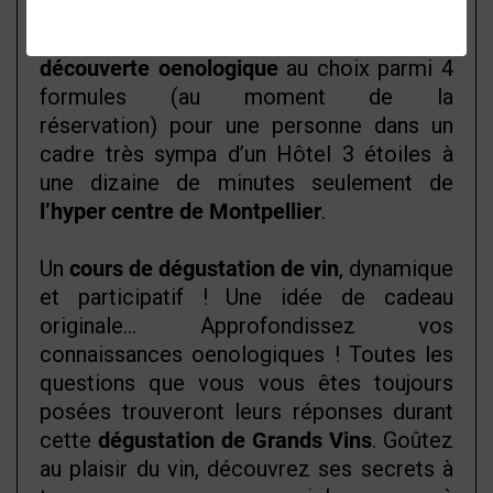
Nous vous proposons une
découverte oenologique
au choix parmi 4
formules (au moment de la
réservation) pour une personne dans un
cadre très sympa d’un Hôtel 3 étoiles à
une dizaine de minutes seulement de
l’hyper centre de Montpellier
.
Un
cours de dégustation de vin
, dynamique
et participatif ! Une idée de cadeau
originale... Approfondissez vos
connaissances oenologiques
! Toutes les
questions que vous vous êtes toujours
posées trouveront leurs réponses durant
cette
dégustation de Grands Vins
. Goûtez
au plaisir du vin, découvrez ses secrets à