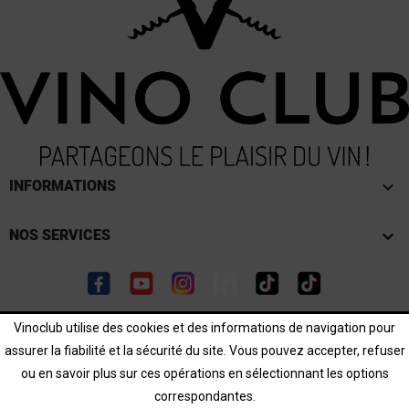
keyboard_arrow_down
INFORMATIONS

NOS SERVICES
Facebook
YouTube
Instagram
LinkedIn
TikTok
TikTok
Vinoclub utilise des cookies et des informations de navigation pour
L'abus d'alcool est dangereux pour la santé. Consommer
assurer la fiabilité et la sécurité du site. Vous pouvez accepter, refuser
avec modération.
ou en savoir plus sur ces opérations en sélectionnant les options
correspondantes.