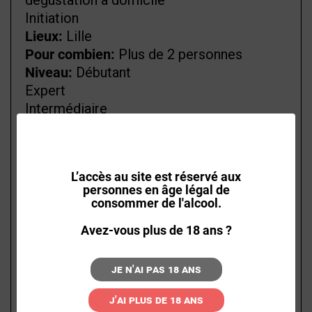
dégustation à domicile
Initiation
Lieux:
Lille
Pour combien:
Plus de 2 personnes
Niveau:
Débutant
Expert
Intermédiaire
Cadeaux express ! :
Envoyé
instantanément par e-mail
Envoyé sous 48h00
L’accès au site est réservé aux
INITIATION À LA
personnes en âge légal de
consommer de l'alcool.
DÉGUSTATION DE
Avez-vous plus de 18 ans ?
RHUMS À DOMICILE
POUR 2 À 10
Je n'ai pas 18 ans
PERSONNES À
J'ai plus de 18 ans