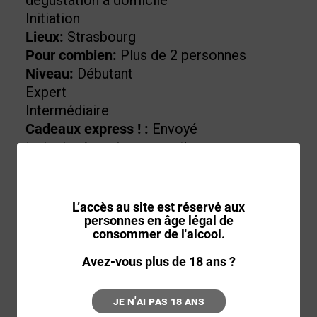
dégustation à domicile
Initiation
Lieux:
Strasbourg
Pour combien:
Plus de 2 personnes
Niveau:
Débutant
Expert
Intermédiaire
Cadeaux express ! :
Envoyé
instantanément par e-mail
Envoyé sous 48h00
Types de cours:
Dégustation privée à
domicile
L’accès au site est réservé aux
personnes en âge légal de
INITIATION À LA
consommer de l'alcool.
DÉGUSTATION POUR 2
Avez-vous plus de 18 ans ?
À 15 PERSONNES À
Je n'ai pas 18 ans
DOMICILE -