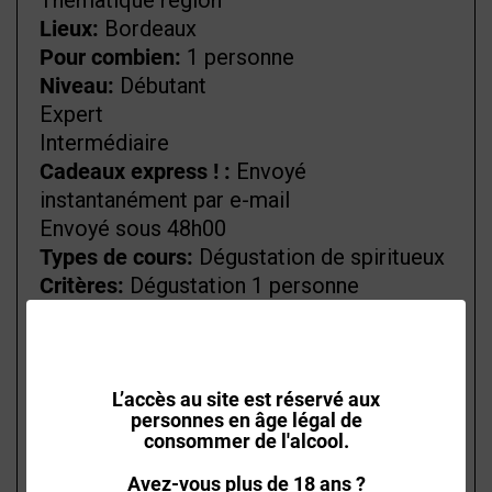
Thématique région
Lieux:
Bordeaux
Pour combien:
1 personne
Niveau:
Débutant
Expert
Intermédiaire
Cadeaux express ! :
Envoyé
instantanément par e-mail
Envoyé sous 48h00
Types de cours:
Dégustation de spiritueux
Critères:
Dégustation 1 personne
FORMULE
DÉGUSTATION WHISKY
L’accès au site est réservé aux
- BORDEAUX - 1
personnes en âge légal de
consommer de l'alcool.
PERSONNE
Avez-vous plus de 18 ans ?