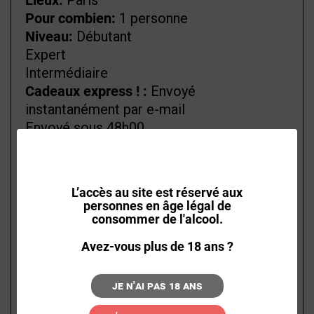
Lieux:
Paris
Pour combien:
1 personne
Niveau:
Débutant
Expert
Intermédiaire
Cadeaux express ! :
Envoyé
instantanément par e-mail
Envoyé sous 48h00
Types de cours:
Dégustations de vins
thématiques
Critères:
Dégustation 2 personnes
L’accès au site est réservé aux
personnes en âge légal de
ATELIER PEINTURE ET
consommer de l'alcool.
VIN POUR 2
Avez-vous plus de 18 ans ?
PERSONNES - PARIS
Je n'ai pas 18 ans