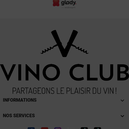
keyboard_arrow_down
INFORMATIONS

NOS SERVICES