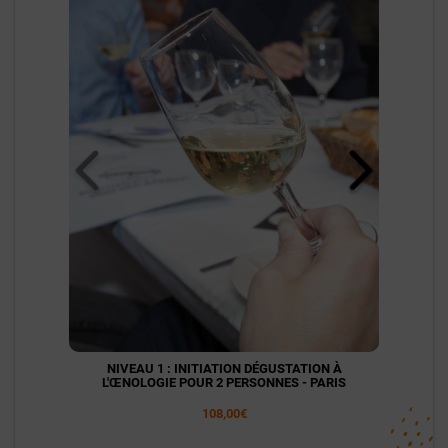
NIVEAU 1 : INITIATION DÉGUSTATION À
NI
L'ŒNOLOGIE POUR 2 PERSONNES - PARIS
L'
108,00€