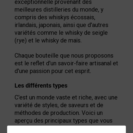
exceptionnelle provenant des
meilleures distilleries du monde, y
compris des whiskys écossais,
irlandais, japonais, ainsi que d'autres
variétés comme le whisky de seigle
(rye) et le whisky de maïs.
Chaque bouteille que nous proposons
est le reflet d'un savoir-faire artisanal et
d'une passion pour cet esprit.
Les différents types
C’est un monde vaste et riche, avec une
variété de styles, de saveurs et de
méthodes de production. Voici un
aperçu des principaux types que vous
pouvez explorer chez Vino Club.