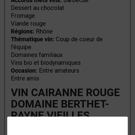
Accords mets vins:
Barbecue
Dessert au chocolat
Fromage
Viande rouge
Régions:
Rhône
Thématique vin:
Coup de coeur de
l'équipe
Domaines familiaux
Vins bio et biodynamiques
Occasion:
Entre amateurs
Entre amis
VIN CAIRANNE ROUGE
DOMAINE BERTHET-
RAYNE VIEILLES
VIGNES 2023