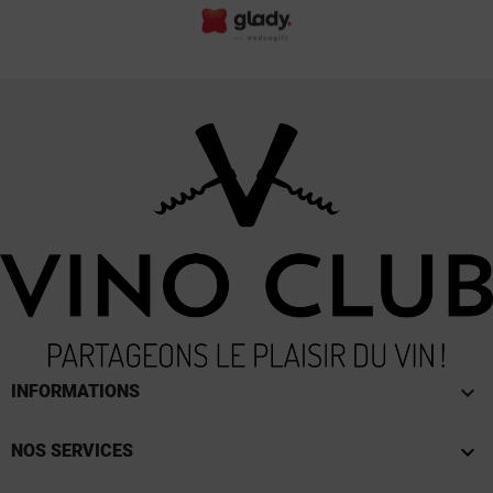
keyboard_arrow_down
INFORMATIONS

NOS SERVICES