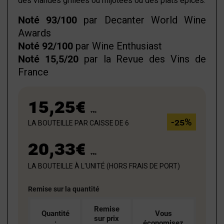
des viandes grillées ou mijotées ou des plats épicés.
Noté 93/100
par Decanter World Wine
Awards
Noté 92/100
par Wine Enthusiast
Noté 15,5/20
par la Revue des Vins de
France
15,25€
TTC
la bouteille par caisse de 6
-25%
20,33€
TTC
la bouteille à l'unité (hors frais de port)
Remise sur la quantité
Remise
Quantité
Vous
sur prix
:
économisez