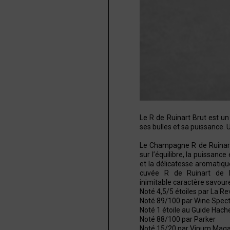
Le R de Ruinart Brut est u
ses bulles et sa puissance.
Le Champagne R de Ruinart
sur l’équilibre, la puissanc
et la délicatesse aromatique
cuvée R de Ruinart de l
inimitable caractère savoure
Noté 4,5/5 étoiles par La R
Noté 89/100 par Wine Spect
Noté 1 étoile au Guide Hach
Noté 88/100 par Parker
Noté 15/20 par Vinum Mag