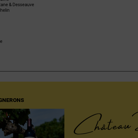
ttane & Desseauve
helin
e
IGNERONS