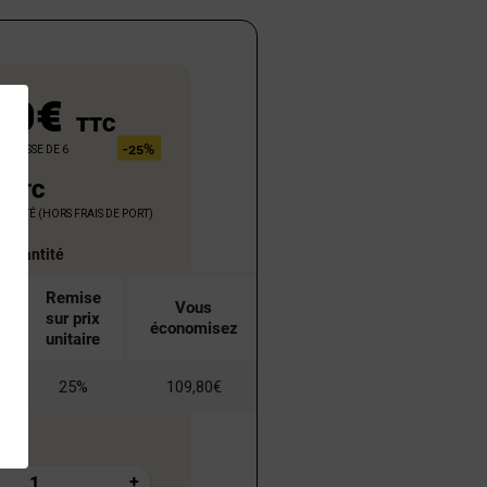
90€
TTC
 caisse de 6
-25%
€
TTC
'unité (hors frais de port)
a quantité
Remise
Vous
sur prix
économisez
unitaire
25%
109,80€