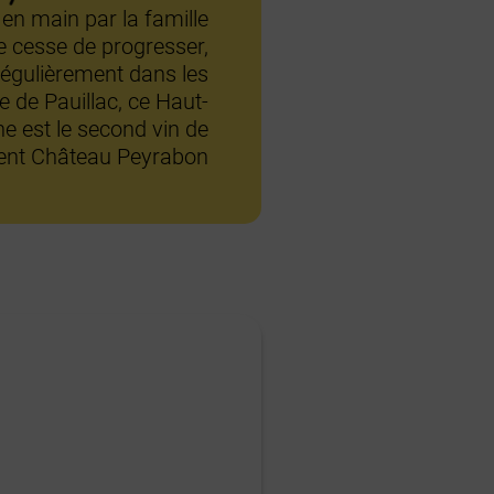
 en main par la famille
 cesse de progresser,
régulièrement dans les
e de Pauillac, ce Haut-
e est le second vin de
llent Château Peyrabon