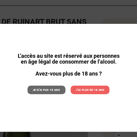
DE RUINART BRUT SANS
54,
la bouteille par
73,20
L’accès au site est réservé aux personnes
la bouteille à l
en âge légal de consommer de l'alcool.
Remise sur l
Avez-vous plus de 18 ans ?
Quantité
Je n'ai pas 18 ans
J'ai plus de 18 ans
:
6
Quantité :