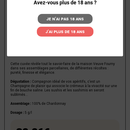
Avez-vous plus de 18 ans ?
Je n'ai pas 18 ans
J'ai plus de 18 ans
Cette cuvée révèle tout le savoir-faire de la maison Veuve Fourny
dans ses assemblages parcellaires, de différentes récoltes :
pureté, finesse et élégance.
Dégustation :
Compagnon idéal de vos apéritifs, c’est un
Champagne de plaisir qui associe le crémeux à la vivacité sur une
fin de bouche saline. Les sushis et les sashimis en seront
sublimés...
Assemblage :
100% de Chardonnay
Dosage :
5 g/l