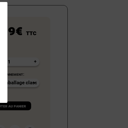
,99€
TTC
ditionnement:
uter au panier