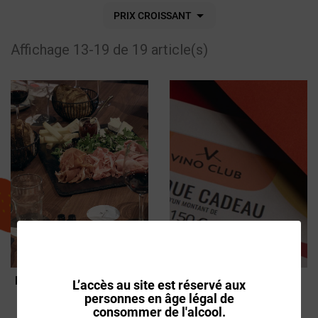

PRIX CROISSANT
Affichage 13-19 de 19 article(s)
NIVEAU 2 : THÉMATIQUE
CHÈQUE CADEAU 150 €
L’accès au site est réservé aux
AU CHOIX -
personnes en âge légal de
DÉGUSTATION
150,00€
consommer de l'alcool.
ŒNOLOGIQUE PARIS