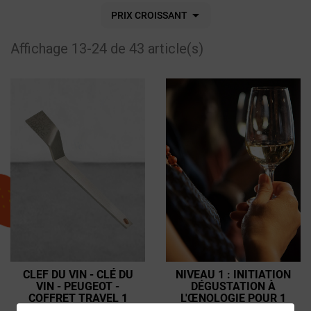

PRIX CROISSANT
Affichage 13-24 de 43 article(s)
CLEF DU VIN - CLÉ DU
NIVEAU 1 : INITIATION
VIN - PEUGEOT -
DÉGUSTATION À
COFFRET TRAVEL 1
L'ŒNOLOGIE POUR 1
SEULE CLÉ DU VIN : CLÉ
PERSONNE - PARIS