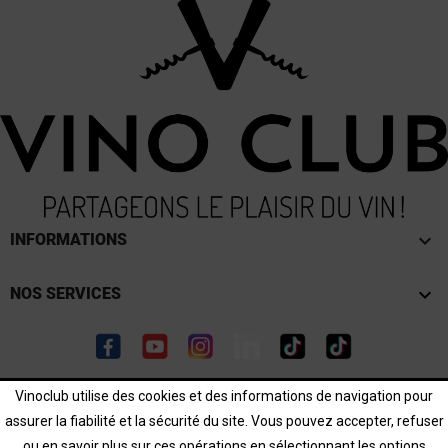
keyboard_arrow_down
INFORMATIONS

NOS SERVICES
Facebook
YouTube
Instagram
LinkedIn
TikTok
TikTok
Vinoclub utilise des cookies et des informations de navigation pour
L'abus d'alcool est dangereux pour la santé. Consommer
assurer la fiabilité et la sécurité du site. Vous pouvez accepter, refuser
avec modération.
ou en savoir plus sur ces opérations en sélectionnant les options