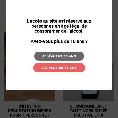
DU VIN SERVICE
59,00€
62,50€
43,75€
L’accès au site est réservé aux
personnes en âge légal de
consommer de l'alcool.
Avez-vous plus de 18 ans ?
Je n'ai pas 18 ans
J'ai plus de 18 ans
INITIATION
CHAMPAGNE BRUT
DÉGUSTATION BIÈRES
TAITTINGER CUVÉE
POUR 1 PERSONNE -
PRESTIGE ETUI