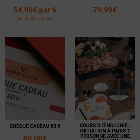
54,90€ par 6
79,99€
Ou 73,20€ à l'unité
COURS D’ŒNOLOGIE :
CHÈQUE CADEAU 80 €
INITIATION À PARIS 1
PERSONNE AVEC UNE
80,00€