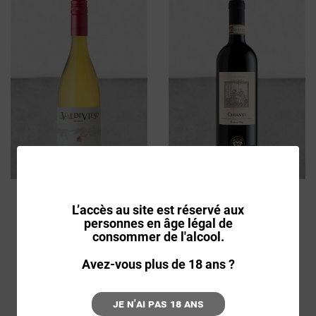
VIN CHILI VALLÉE
VIN ITALIEN CHIANTI
L’accès au site est réservé aux
CENTRALE/CURICO
D.O.C.G. ROUGE STROZZI
VALDIVIESO CHARDONNAY
2022
personnes en âge légal de
2018
consommer de l'alcool.
20,34€
18,40€
Avez-vous plus de 18 ans ?
Voir la fiche
Voir la fiche
Je n'ai pas 18 ans
Ajouter au panier