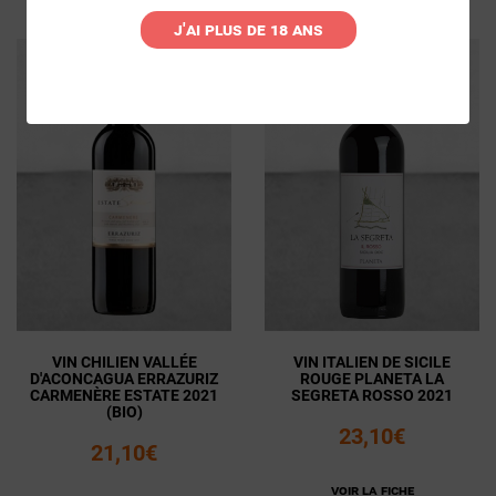
Ajouter au panier
J'ai plus de 18 ans
VIN CHILIEN VALLÉE
VIN ITALIEN DE SICILE
D'ACONCAGUA ERRAZURIZ
ROUGE PLANETA LA
CARMENÈRE ESTATE 2021
SEGRETA ROSSO 2021
(BIO)
23,10€
21,10€
Voir la fiche